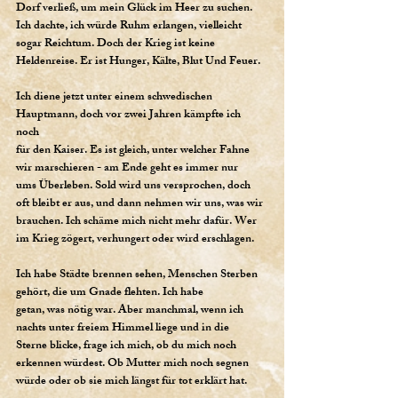
Dorf verließ, um mein Glück im Heer zu suchen.
Ich dachte, ich würde Ruhm erlangen, vielleicht
sogar Reichtum. Doch der Krieg ist keine
Heldenreise. Er ist Hunger, Kälte, Blut Und Feuer.
Ich diene jetzt unter einem schwedischen
Hauptmann, doch vor zwei Jahren kämpfte ich
noch
für den Kaiser. Es ist gleich, unter welcher Fahne
wir marschieren - am Ende geht es immer nur
ums Überleben. Sold wird uns versprochen, doch
oft bleibt er aus, und dann nehmen wir uns, was wir
brauchen. Ich schäme mich nicht mehr dafür. Wer
im Krieg zögert, verhungert oder wird erschlagen.
Ich habe Städte brennen sehen, Menschen Sterben
gehört, die um Gnade flehten. Ich habe
getan, was nötig war. Aber manchmal, wenn ich
nachts unter freiem Himmel liege und in die
Sterne blicke, frage ich mich, ob du mich noch
erkennen würdest. Ob Mutter mich noch segnen
würde oder ob sie mich längst für tot erklärt hat.