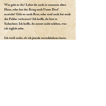
Wie geht es dir? Lebst du noch in unserem alten
Haus, oder hat der Krieg auch Unser Dorf
erreicht? Gibt es noch Brot, oder sind auch bei euch
die Felder verbrannt? Ich hoffe, du bist in
Sicherheit. Ich hoffe, du musst nicht erleben, was
ich täglich sehe.
Ich weiß nicht, ob ich jemals zurückkehren kann.
Was soll einer wie ich tun, wenn der Krieg
endet? Ich habe kein Handwerk gelernt außer das
Töten. Würde mich unser Pfarrer wieder in
der Kirche dulden? Würden die Nachbarn mir in
die Augen sehen können? Würdest du?
Wenn du kannst, schreibe mir. Lass mich wissen,
dass du noch da bist. Dann habe ich vielleicht
einen Grund, weiterzukämpfen - nicht für einen
Herrn oder einen König, sondern für den Tag,
an dem ich dich wiedersehen kann.
Möge Gott über dich wachen, Schwester.